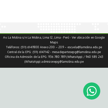
Av. La Molina s/n La Molina, Lima 12, Lima - Perú -
Ver ubicación en Google
Maps
Teléfonos: (511) 6147800 Anexo 200 – 209 –
escuela@lamolina.edu.pe
Central de la EPG: (511) 6147142 -
mesadepartesepg@lamolina.edu.pe
Oficina de Admisión de la EPG: 936 780 789 (WhatsApp) / 960 585 243
(WhatsApp)
admisionepg@lamolina.edu.pe